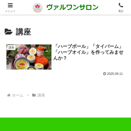
田町駅すぐのタイ古式マッサージ 女性も入りやすいお店です！
メニュー
電話
講座
「ハーブボール」「タイバーム」
講座
「ハーブオイル」を作ってみませ
んか？
2025.09.11
ホーム
講座